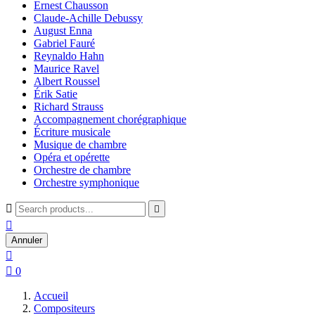
Ernest Chausson
Claude-Achille Debussy
August Enna
Gabriel Fauré
Reynaldo Hahn
Maurice Ravel
Albert Roussel
Érik Satie
Richard Strauss
Accompagnement chorégraphique
Écriture musicale
Musique de chambre
Opéra et opérette
Orchestre de chambre
Orchestre symphonique



Annuler


0
Accueil
Compositeurs