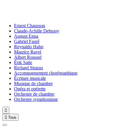
Ernest Chausson
Claude-Achille Debussy
August Enna
Gabriel Fauré
Reynaldo Hahn
Maurice Ravel
Albert Roussel
Érik Satie
Richard Strauss
Accompagnement chorégraphique
Écriture musicale
Musique de chambre
Opéra et opérette
Orchestre de chambre
Orchestre symphonique


Tous