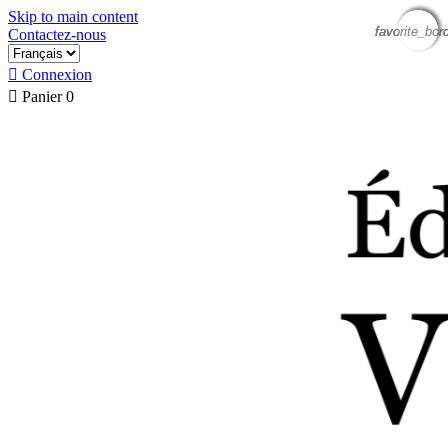
Skip to main content
favorite_bor
favorite_bor
favorite_bor
favorite_bor
Contactez-nous

Connexion

Panier
0