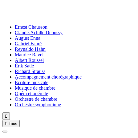
Ernest Chausson
Claude-Achille Debussy
August Enna
Gabriel Fauré
Reynaldo Hahn
Maurice Ravel
Albert Roussel
Érik Satie
Richard Strauss
Accompagnement chorégraphique
Écriture musicale
Musique de chambre
Opéra et opérette
Orchestre de chambre
Orchestre symphonique


Tous