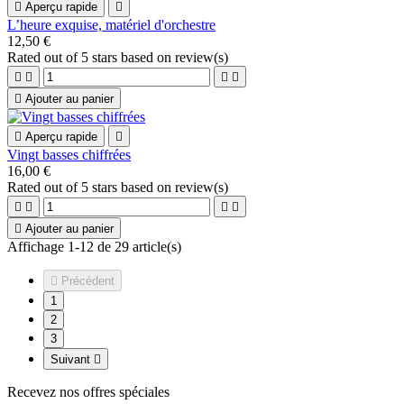

Aperçu rapide

L’heure exquise, matériel d'orchestre
12,50 €
Rated
out of 5 stars based on
review(s)





Ajouter au panier

Aperçu rapide

Vingt basses chiffrées
16,00 €
Rated
out of 5 stars based on
review(s)





Ajouter au panier
Affichage 1-12 de 29 article(s)

Précédent
1
2
3
Suivant

Recevez nos offres spéciales