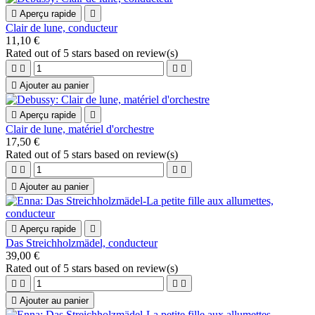

Aperçu rapide

Clair de lune, conducteur
11,10 €
Rated
out of 5 stars based on
review(s)





Ajouter au panier

Aperçu rapide

Clair de lune, matériel d'orchestre
17,50 €
Rated
out of 5 stars based on
review(s)





Ajouter au panier

Aperçu rapide

Das Streichholzmädel, conducteur
39,00 €
Rated
out of 5 stars based on
review(s)





Ajouter au panier