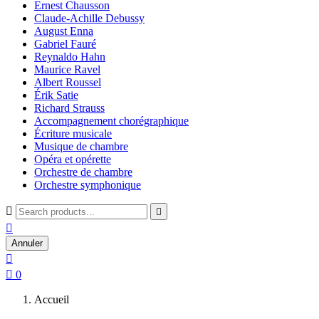
Ernest Chausson
Claude-Achille Debussy
August Enna
Gabriel Fauré
Reynaldo Hahn
Maurice Ravel
Albert Roussel
Érik Satie
Richard Strauss
Accompagnement chorégraphique
Écriture musicale
Musique de chambre
Opéra et opérette
Orchestre de chambre
Orchestre symphonique



Annuler


0
Accueil