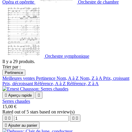
Opéra et opérette
Orchestre de chambre
Orchestre symphonique
Il y a 29 produits.
Trier par :
Pertinence
Meilleures ventes
Pertinence
Nom, A à Z
Nom, Z à A
Prix, croissant
Prix, décroissant
Référence, A à Z
Référence, Z à A

Aperçu rapide

Serres chaudes
15,00 €
Rated
out of 5 stars based on
review(s)





Ajouter au panier