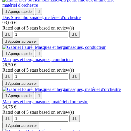

Aperçu rapide

Das Streichholzmädel, matériel d'orchestre
93,00 €
Rated
out of 5 stars based on
review(s)





Ajouter au panier

Aperçu rapide

Masques et bergamasques, conducteur
26,50 €
Rated
out of 5 stars based on
review(s)





Ajouter au panier

Aperçu rapide

Masques et bergamasques, matériel d'orchestre
34,75 €
Rated
out of 5 stars based on
review(s)





Ajouter au panier